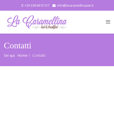
+39 338.9615137
info@lacaramellinaasti.it
Contatti
Sei qui:
Home
Contatti